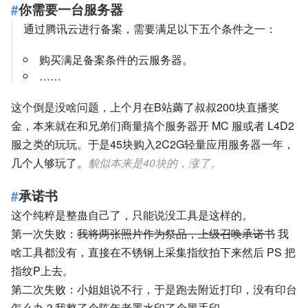
你需要一台服务器
通过腾讯云进行备案，需要满足以下五个条件之一：
购买满足备案条件的云服务器。
……
这个倒是没啥问题，上个月在B站薅了叔叔200块直播奖
金，本来就在和兄弟们商量搞个服务器开 MC 服或者 L4D2
服之类的玩玩。于是45块购入2C2G轻量应用服务器一年，
几个人够玩了。
貌似本来是40块的，涨了。
承诺书
这个纯粹是整蛊自己了，只能说没工具是这样的。
第一次失败：
我将两张照片作为祭品，上级召唤承诺书
我
啥工具都没有，直接在不锈钢上采集指纹拍下来然后 PS 把
指纹P上去。
第二次失败：小姐姐说不行，于是跑去附近打印，没有印台
怎么办？我整了个陈年老墨水印了个黑手印。